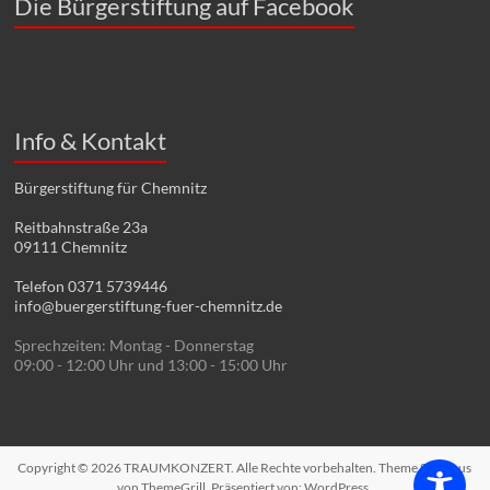
Die Bürgerstiftung auf Facebook
Info & Kontakt
Bürgerstiftung für Chemnitz
Reitbahnstraße 23a
09111 Chemnitz
Telefon 0371 5739446
info@buergerstiftung-fuer-chemnitz.de
Sprechzeiten: Montag - Donnerstag
09:00 - 12:00 Uhr und 13:00 - 15:00 Uhr
Copyright © 2026
TRAUMKONZERT
. Alle Rechte vorbehalten. Theme
Spacious
von ThemeGrill. Präsentiert von:
WordPress
.