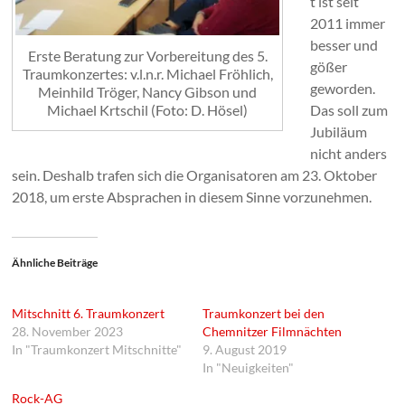
t ist seit
2011 immer
besser und
Erste Beratung zur Vorbereitung des 5.
gößer
Traumkonzertes: v.l.n.r. Michael Fröhlich,
geworden.
Meinhild Tröger, Nancy Gibson und
Michael Krtschil (Foto: D. Hösel)
Das soll zum
Jubiläum
nicht anders
sein. Deshalb trafen sich die Organisatoren am 23. Oktober
2018, um erste Absprachen in diesem Sinne vorzunehmen.
Ähnliche Beiträge
Mitschnitt 6. Traumkonzert
Traumkonzert bei den
28. November 2023
Chemnitzer Filmnächten
In "Traumkonzert Mitschnitte"
9. August 2019
In "Neuigkeiten"
Rock-AG