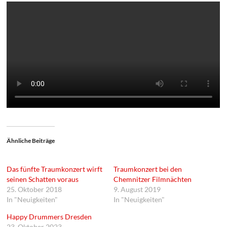
Ähnliche Beiträge
Das fünfte Traumkonzert wirft
Traumkonzert bei den
seinen Schatten voraus
Chemnitzer Filmnächten
25. Oktober 2018
9. August 2019
In "Neuigkeiten"
In "Neuigkeiten"
Happy Drummers Dresden
23. Oktober 2023