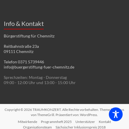
Info & Kontakt
Bürgerstiftung für Chemnitz
Reitbahnstraße 23a
09111 Chemnitz
Telefon 0371 5739446
info@buergerstiftung-fuer-chemnitz.de
Sprechzeiten: Montag - Donnerstag
09:00 - 12:00 Uhr und 13:00 - 15:00 Uhr
Copyright © 2026
TRAUMKONZERT
. Alle Rechte vorbehalten. Theme
Spacious
von ThemeGrill. Präsentiert von:
WordPress
.
Mitwirkende
Programmheft 2025
Unterstützer
Kontakt
Organisationsteam
Sächsischer Inklusionspreis 2018